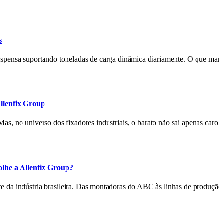
s
uspensa suportando toneladas de carga dinâmica diariamente. O que man
llenfix Group
Mas, no universo dos fixadores industriais, o barato não sai apenas car
olhe a Allenfix Group?
e da indústria brasileira. Das montadoras do ABC às linhas de produçã