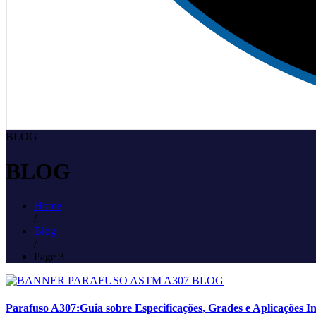
BLOG
BLOG
Home
/
Blog
/
Page 3
Parafuso A307:Guia sobre Especificações, Grades e Aplicações In