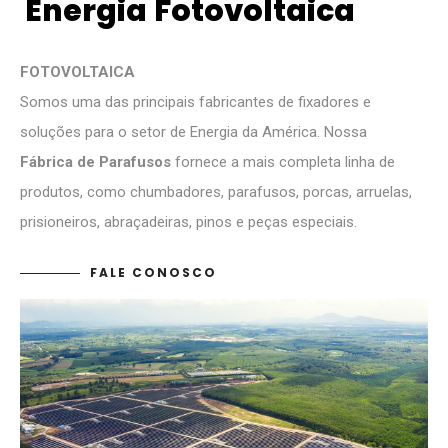
E
n
e
r
g
i
a
F
o
t
o
v
o
l
t
a
i
c
a
FOTOVOLTAICA
Somos uma das principais fabricantes de fixadores e
soluções para o setor de Energia da América. Nossa
Fábrica de Parafusos
fornece a mais completa linha de
produtos, como chumbadores, parafusos, porcas, arruelas,
prisioneiros, abraçadeiras, pinos e peças especiais.
FALE CONOSCO