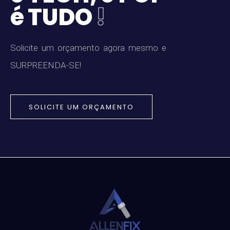
é
T
U
D
O
!
S
o
l
i
c
i
t
e
u
m
o
r
ç
a
m
e
n
t
o
a
g
o
r
a
m
e
s
m
o
e
S
U
R
P
R
E
E
N
D
A
-
S
E
!
SOLICITE UM ORÇAMENTO