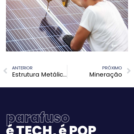
ANTERIOR
PRÓXIMO
Estrutura Metálica
Mineração
p
a
r
a
f
u
s
o
é
T
E
C
H
,
é
P
O
P