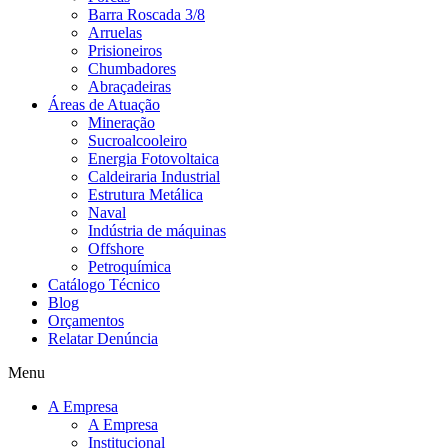
Barra Roscada 3/8
Arruelas
Prisioneiros
Chumbadores
Abraçadeiras
Áreas de Atuação
Mineração
Sucroalcooleiro
Energia Fotovoltaica
Caldeiraria Industrial
Estrutura Metálica
Naval
Indústria de máquinas
Offshore
Petroquímica
Catálogo Técnico
Blog
Orçamentos
Relatar Denúncia
Menu
A Empresa
A Empresa
Institucional