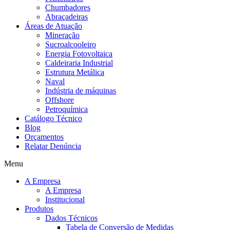
Chumbadores
Abraçadeiras
Áreas de Atuação
Mineração
Sucroalcooleiro
Energia Fotovoltaica
Caldeiraria Industrial
Estrutura Metálica
Naval
Indústria de máquinas
Offshore
Petroquímica
Catálogo Técnico
Blog
Orçamentos
Relatar Denúncia
Menu
A Empresa
A Empresa
Institucional
Produtos
Dados Técnicos
Tabela de Conversão de Medidas