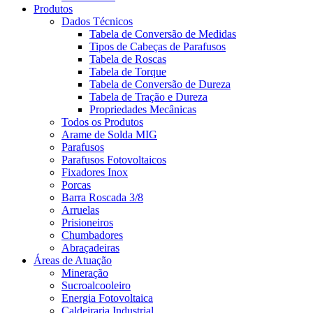
Produtos
Dados Técnicos
Tabela de Conversão de Medidas
Tipos de Cabeças de Parafusos
Tabela de Roscas
Tabela de Torque
Tabela de Conversão de Dureza
Tabela de Tração e Dureza
Propriedades Mecânicas
Todos os Produtos
Arame de Solda MIG
Parafusos
Parafusos Fotovoltaicos
Fixadores Inox
Porcas
Barra Roscada 3/8
Arruelas
Prisioneiros
Chumbadores
Abraçadeiras
Áreas de Atuação
Mineração
Sucroalcooleiro
Energia Fotovoltaica
Caldeiraria Industrial