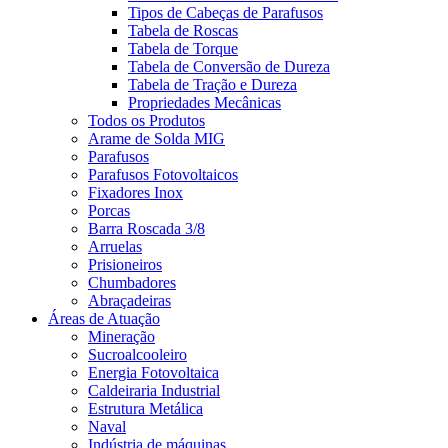
Tipos de Cabeças de Parafusos
Tabela de Roscas
Tabela de Torque
Tabela de Conversão de Dureza
Tabela de Tração e Dureza
Propriedades Mecânicas
Todos os Produtos
Arame de Solda MIG
Parafusos
Parafusos Fotovoltaicos
Fixadores Inox
Porcas
Barra Roscada 3/8
Arruelas
Prisioneiros
Chumbadores
Abraçadeiras
Áreas de Atuação
Mineração
Sucroalcooleiro
Energia Fotovoltaica
Caldeiraria Industrial
Estrutura Metálica
Naval
Indústria de máquinas