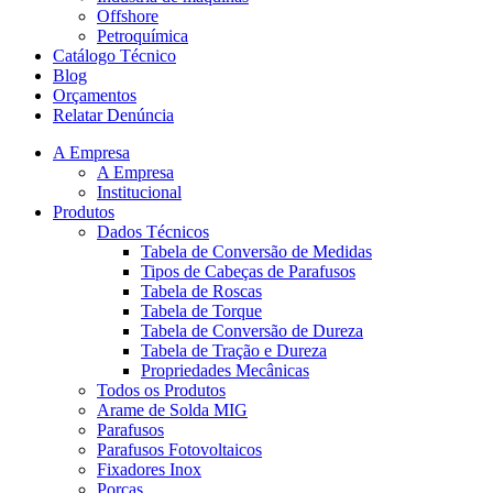
Offshore
Petroquímica
Catálogo Técnico
Blog
Orçamentos
Relatar Denúncia
A Empresa
A Empresa
Institucional
Produtos
Dados Técnicos
Tabela de Conversão de Medidas
Tipos de Cabeças de Parafusos
Tabela de Roscas
Tabela de Torque
Tabela de Conversão de Dureza
Tabela de Tração e Dureza
Propriedades Mecânicas
Todos os Produtos
Arame de Solda MIG
Parafusos
Parafusos Fotovoltaicos
Fixadores Inox
Porcas