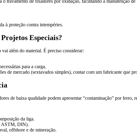
a o travamento de fixadores por oxidação, facilitando a manutenção de
da à proteção contra intempéries.
Projetos Especiais?
 vai além do material. É preciso considerar:
ecessárias para a carga.
es de mercado (sextavados simples), contar com um fabricante que pro
cia
xadores de baixa qualidade podem apresentar “contaminação” por ferro, r
omposição da liga.
O, ASTM, DIN).
val, offshore e de mineração.