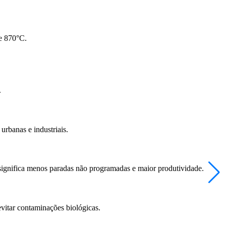
e 870°C.
.
urbanas e industriais.
 significa menos paradas não programadas e maior produtividade.
evitar contaminações biológicas.