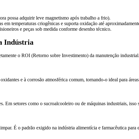
ra possa adquirir leve magnetismo após trabalho a frio).
as em temperaturas criogênicas e suporta oxidação até aproximadament
prisioneiros e peças sob medida conforme desenho técnico.
a Indústria
etamente o ROI (Retorno sobre Investimento) da manutenção industrial
 oxidantes e à corrosão atmosférica comum, tornando-o ideal para áreas 
es. Em setores como o sucroalcooleiro ou de máquinas industriais, isso
limpar. É o padrão exigido na indústria alimentícia e farmacêutica para 