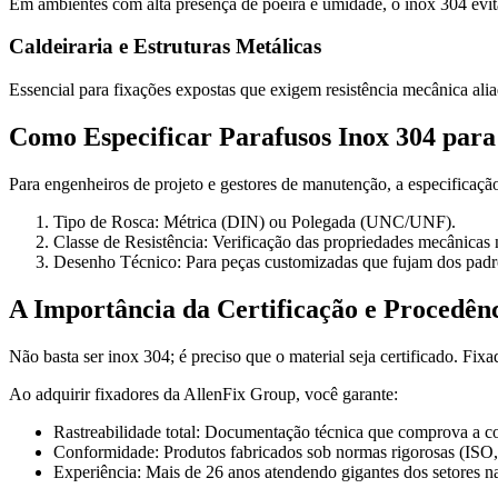
Em ambientes com alta presença de poeira e umidade, o inox 304 evit
Caldeiraria e Estruturas Metálicas
Essencial para fixações expostas que exigem resistência mecânica alia
Como Especificar Parafusos Inox 304 para 
Para engenheiros de projeto e gestores de manutenção, a especificação
Tipo de Rosca: Métrica (DIN) ou Polegada (UNC/UNF).
Classe de Resistência: Verificação das propriedades mecânicas n
Desenho Técnico: Para peças customizadas que fujam dos padrõ
A Importância da Certificação e Procedên
Não basta ser inox 304; é preciso que o material seja certificado. Fi
Ao adquirir fixadores da AllenFix Group, você garante:
Rastreabilidade total: Documentação técnica que comprova a c
Conformidade: Produtos fabricados sob normas rigorosas (IS
Experiência: Mais de 26 anos atendendo gigantes dos setores na