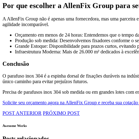
Por que escolher a AllenFix Group para se
A AllenFix Group não é apenas uma fornecedora, mas uma parceira es
agilidade incomparável.
Orçamento em menos de 24 horas: Entendemos que o tempo da s
Produção sob medida: Desenvolvemos fixadores conforme o seu
Grande Estoque: Disponibilidade para prazos curtos, evitando p
Infraestrutura Moderna: Mais de 26.000 m² dedicados à excelênc
Conclusão
O parafuso inox 304 é a espinha dorsal de fixações duráveis na indúst
único caminho para evitar prejuízos futuros.
Precisa de parafusos inox 304 sob medida ou em grandes lotes com en
Solicite seu orçamento agora na AllenFix Group e receba sua cotação
POST ANTERIOR
PRÓXIMO POST
Awesome Works
Posts relacionados