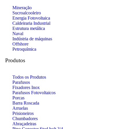
Mineração
Sucroalcooleiro
Energia Fotovoltaica
Caldeiraria Industrial
Estrutura metálica
Naval
Indústria de máquinas
Offshore
Petroquímica
Produtos
Todos os Produtos
Parafusos
Fixadores Inox
Parafusos Fotovoltaicos
Porcas
Barra Roscada
Arruelas
Prisioneiros
Chumbadores
Abraçadeiras
Pino Conector Stud bolt 3/4