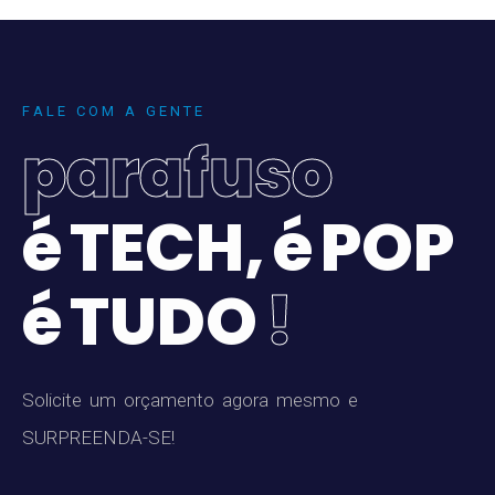
F
A
L
E
C
O
M
A
G
E
N
T
E
p
a
r
a
f
u
s
o
é
T
E
C
H
,
é
P
O
P
é
T
U
D
O
!
S
o
l
i
c
i
t
e
u
m
o
r
ç
a
m
e
n
t
o
a
g
o
r
a
m
e
s
m
o
e
S
U
R
P
R
E
E
N
D
A
-
S
E
!