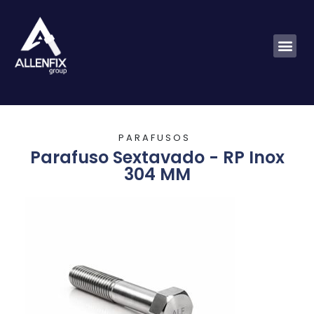
P
A
R
A
F
U
S
O
S
Parafuso Sextavado - RP Inox
304 MM