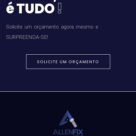
é
T
U
D
O
!
S
o
l
i
c
i
t
e
u
m
o
r
ç
a
m
e
n
t
o
a
g
o
r
a
m
e
s
m
o
e
S
U
R
P
R
E
E
N
D
A
-
S
E
!
SOLICITE UM ORÇAMENTO