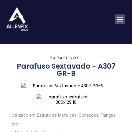
P
A
R
A
F
U
S
O
S
Parafuso Sextavado - A307
GR-B
Utilizado em Estruturas Metálicas, Conexões, Flanges,
etc.