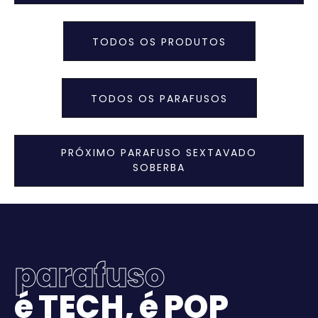
TODOS OS PRODUTOS
TODOS OS PARAFUSOS
PRÓXIMO PARAFUSO SEXTAVADO
SOBERBA
p
a
r
a
f
u
s
o
é
T
E
C
H
,
é
P
O
P