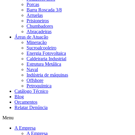
Porcas
Barra Roscada 3/8
Arruelas
Prisioneiros
Chumbadores
Abraçadeiras
Áreas de Atuação
Mineração
Sucroalcooleiro
Energia Fotovoltaica
Caldeiraria Industrial
Estrutura Metálica
Naval
Indústria de máquinas
Offshore
Petroquímica
Catálogo Técnico
Blog
Orçamentos
Relatar Denúncia
Menu
A Empresa
A Empresa