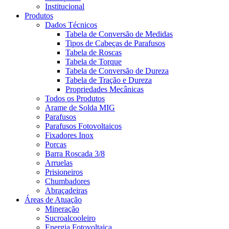
Institucional
Produtos
Dados Técnicos
Tabela de Conversão de Medidas
Tipos de Cabeças de Parafusos
Tabela de Roscas
Tabela de Torque
Tabela de Conversão de Dureza
Tabela de Tração e Dureza
Propriedades Mecânicas
Todos os Produtos
Arame de Solda MIG
Parafusos
Parafusos Fotovoltaicos
Fixadores Inox
Porcas
Barra Roscada 3/8
Arruelas
Prisioneiros
Chumbadores
Abraçadeiras
Áreas de Atuação
Mineração
Sucroalcooleiro
Energia Fotovoltaica