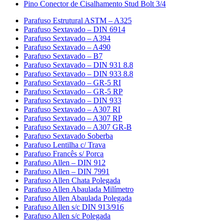
Pino Conector de Cisalhamento Stud Bolt 3/4
Parafuso Estrutural ASTM – A325
Parafuso Sextavado – DIN 6914
Parafuso Sextavado – A394
Parafuso Sextavado – A490
Parafuso Sextavado – B7
Parafuso Sextavado – DIN 931 8.8
Parafuso Sextavado – DIN 933 8.8
Parafuso Sextavado – GR-5 RI
Parafuso Sextavado – GR-5 RP
Parafuso Sextavado – DIN 933
Parafuso Sextavado – A307 RI
Parafuso Sextavado – A307 RP
Parafuso Sextavado – A307 GR-B
Parafuso Sextavado Soberba
Parafuso Lentilha c/ Trava
Parafuso Francês s/ Porca
Parafuso Allen – DIN 912
Parafuso Allen – DIN 7991
Parafuso Allen Chata Polegada
Parafuso Allen Abaulada Milímetro
Parafuso Allen Abaulada Polegada
Parafuso Allen s/c DIN 913/916
Parafuso Allen s/c Polegada