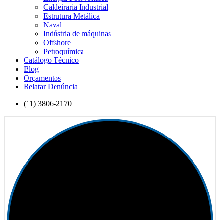
Caldeiraria Industrial
Estrutura Metálica
Naval
Indústria de máquinas
Offshore
Petroquímica
Catálogo Técnico
Blog
Orçamentos
Relatar Denúncia
(11) 3806-2170