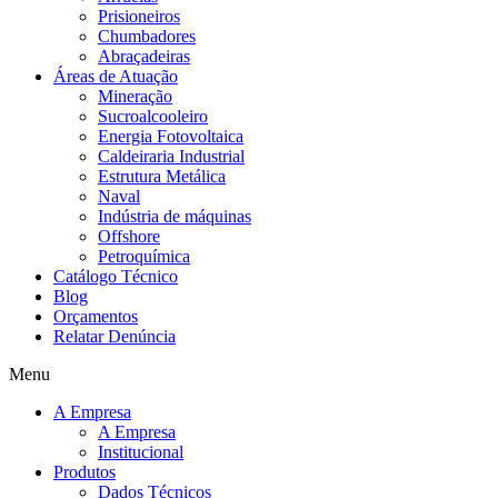
Prisioneiros
Chumbadores
Abraçadeiras
Áreas de Atuação
Mineração
Sucroalcooleiro
Energia Fotovoltaica
Caldeiraria Industrial
Estrutura Metálica
Naval
Indústria de máquinas
Offshore
Petroquímica
Catálogo Técnico
Blog
Orçamentos
Relatar Denúncia
Menu
A Empresa
A Empresa
Institucional
Produtos
Dados Técnicos