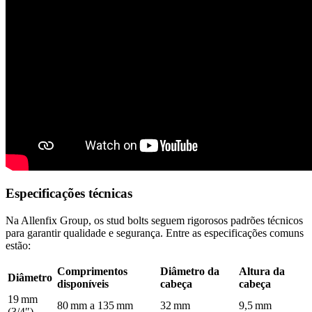
Especificações técnicas
Na Allenfix Group, os stud bolts seguem rigorosos padrões técnicos
para garantir qualidade e segurança. Entre as especificações comuns
estão:
Comprimentos
Diâmetro da
Altura da
Diâmetro
disponíveis
cabeça
cabeça
19 mm
80 mm a 135 mm
32 mm
9,5 mm
(3/4″)