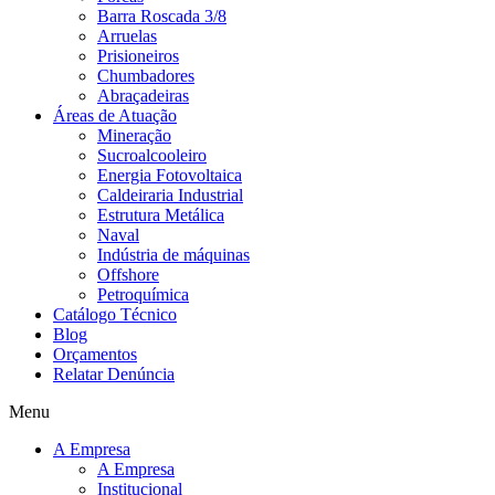
Barra Roscada 3/8
Arruelas
Prisioneiros
Chumbadores
Abraçadeiras
Áreas de Atuação
Mineração
Sucroalcooleiro
Energia Fotovoltaica
Caldeiraria Industrial
Estrutura Metálica
Naval
Indústria de máquinas
Offshore
Petroquímica
Catálogo Técnico
Blog
Orçamentos
Relatar Denúncia
Menu
A Empresa
A Empresa
Institucional