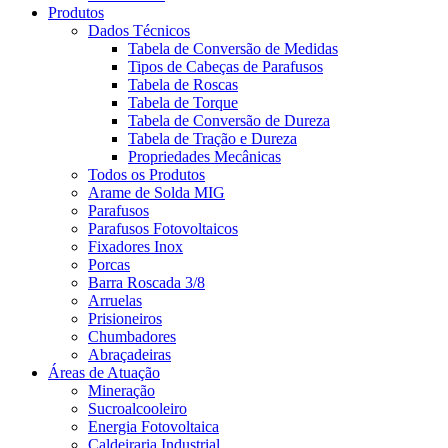
Produtos
Dados Técnicos
Tabela de Conversão de Medidas
Tipos de Cabeças de Parafusos
Tabela de Roscas
Tabela de Torque
Tabela de Conversão de Dureza
Tabela de Tração e Dureza
Propriedades Mecânicas
Todos os Produtos
Arame de Solda MIG
Parafusos
Parafusos Fotovoltaicos
Fixadores Inox
Porcas
Barra Roscada 3/8
Arruelas
Prisioneiros
Chumbadores
Abraçadeiras
Áreas de Atuação
Mineração
Sucroalcooleiro
Energia Fotovoltaica
Caldeiraria Industrial