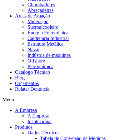
Chumbadores
Abraçadeiras
Áreas de Atuação
Mineração
Sucroalcooleiro
Energia Fotovoltaica
Caldeiraria Industrial
Estrutura Metálica
Naval
Indústria de máquinas
Offshore
Petroquímica
Catálogo Técnico
Blog
Orçamentos
Relatar Denúncia
Menu
A Empresa
A Empresa
Institucional
Produtos
Dados Técnicos
Tabela de Conversão de Medidas