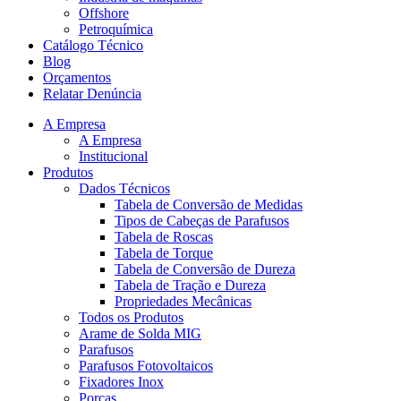
Offshore
Petroquímica
Catálogo Técnico
Blog
Orçamentos
Relatar Denúncia
A Empresa
A Empresa
Institucional
Produtos
Dados Técnicos
Tabela de Conversão de Medidas
Tipos de Cabeças de Parafusos
Tabela de Roscas
Tabela de Torque
Tabela de Conversão de Dureza
Tabela de Tração e Dureza
Propriedades Mecânicas
Todos os Produtos
Arame de Solda MIG
Parafusos
Parafusos Fotovoltaicos
Fixadores Inox
Porcas