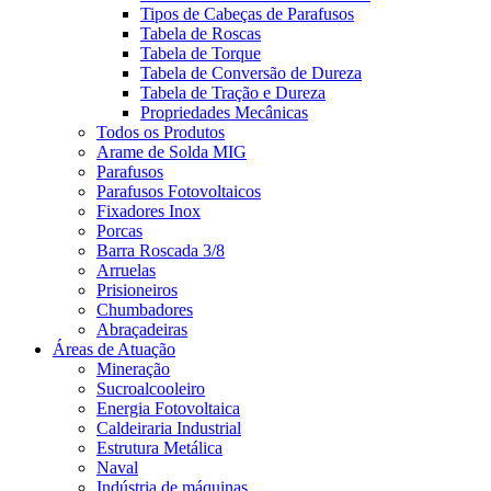
Tipos de Cabeças de Parafusos
Tabela de Roscas
Tabela de Torque
Tabela de Conversão de Dureza
Tabela de Tração e Dureza
Propriedades Mecânicas
Todos os Produtos
Arame de Solda MIG
Parafusos
Parafusos Fotovoltaicos
Fixadores Inox
Porcas
Barra Roscada 3/8
Arruelas
Prisioneiros
Chumbadores
Abraçadeiras
Áreas de Atuação
Mineração
Sucroalcooleiro
Energia Fotovoltaica
Caldeiraria Industrial
Estrutura Metálica
Naval
Indústria de máquinas