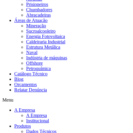
Prisioneiros
Chumbadores
Abraçadeiras
Áreas de Atuação
Mineração
Sucroalcooleiro
Energia Fotovoltaica
Caldeiraria Industrial
Estrutura Metálica
Naval
Indústria de máquinas
Offshore
Petroquímica
Catálogo Técnico
Blog
Orçamentos
Relatar Denúncia
Menu
A Empresa
A Empresa
Institucional
Produtos
Dados Técnicos