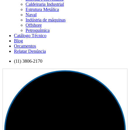
Caldeiraria Industrial
Estrutura Metálica
Naval
Indústria de máquinas
Offshore
Petroquímica
Catálogo Técnico
Blog
Orçamentos
Relatar Denúncia
(11) 3806-2170