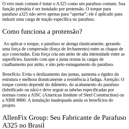
O erro mais comum é tratar o A325 como um parafuso comum. Sua
função primária é ser instalado por protensão. O torque para
parafuso a325 não serve apenas para “apertar”; ele é aplicado para
induzir uma carga de tração específica no parafuso.
Como funciona a protensão?
Ao aplicar o torque, o parafuso se alonga elasticamente, gerando
uma força de compressão (força de fechamento) entre as chapas de
aço conectadas. Esta força cria um atrito de alta intensidade entre as
superfícies, fazendo com que a junta resista às cargas de
cisalhamento por atrito, e não pelo esmagamento do parafuso.
Benefício: Evita o deslizamento das juntas, aumenta a rigidez da
estrutura e melhora drasticamente a resistência à fadiga. Atenção: O
torque correto depende do diâmetro, do acabamento do parafuso
(lubrificado ou não) e deve seguir as tabelas especificadas por
normas como a AISC (American Institute of Steel Construction) ou
a NBR 8800. A instalação inadequada anula os benefícios do
projeto.
AllenFix Group: Seu Fabricante de Parafuso
A325 no Brasil