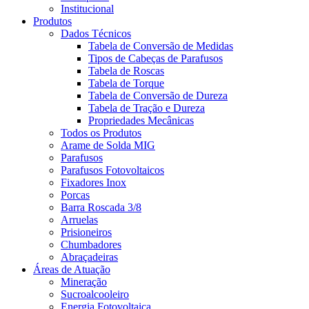
Institucional
Produtos
Dados Técnicos
Tabela de Conversão de Medidas
Tipos de Cabeças de Parafusos
Tabela de Roscas
Tabela de Torque
Tabela de Conversão de Dureza
Tabela de Tração e Dureza
Propriedades Mecânicas
Todos os Produtos
Arame de Solda MIG
Parafusos
Parafusos Fotovoltaicos
Fixadores Inox
Porcas
Barra Roscada 3/8
Arruelas
Prisioneiros
Chumbadores
Abraçadeiras
Áreas de Atuação
Mineração
Sucroalcooleiro
Energia Fotovoltaica