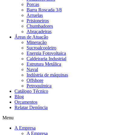
Porcas
Barra Roscada 3/8
Arruelas
Prisioneiros
Chumbadores
Abraçadeiras
Áreas de Atuação
Mineração
Sucroalcooleiro
Energia Fotovoltaica
Caldeiraria Industrial
Estrutura Metálica
Naval
Indústria de máquinas
Offshore
Petroquímica
Catálogo Técnico
Blog
Orçamentos
Relatar Denúncia
Menu
A Empresa
A Empresa