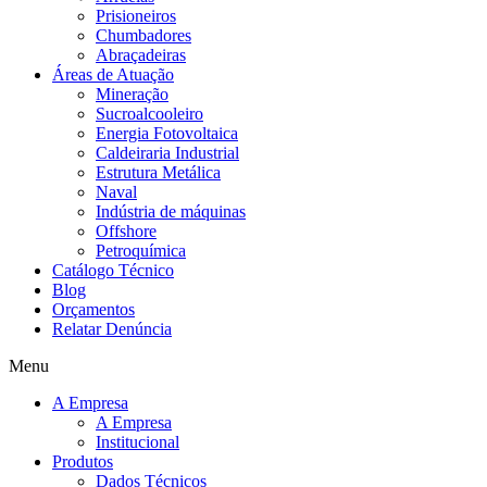
Prisioneiros
Chumbadores
Abraçadeiras
Áreas de Atuação
Mineração
Sucroalcooleiro
Energia Fotovoltaica
Caldeiraria Industrial
Estrutura Metálica
Naval
Indústria de máquinas
Offshore
Petroquímica
Catálogo Técnico
Blog
Orçamentos
Relatar Denúncia
Menu
A Empresa
A Empresa
Institucional
Produtos
Dados Técnicos