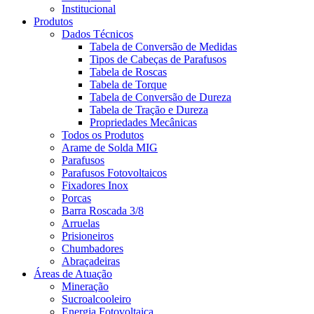
Institucional
Produtos
Dados Técnicos
Tabela de Conversão de Medidas
Tipos de Cabeças de Parafusos
Tabela de Roscas
Tabela de Torque
Tabela de Conversão de Dureza
Tabela de Tração e Dureza
Propriedades Mecânicas
Todos os Produtos
Arame de Solda MIG
Parafusos
Parafusos Fotovoltaicos
Fixadores Inox
Porcas
Barra Roscada 3/8
Arruelas
Prisioneiros
Chumbadores
Abraçadeiras
Áreas de Atuação
Mineração
Sucroalcooleiro
Energia Fotovoltaica