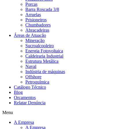
Porcas
Barra Roscada 3/8
Arruelas
Prisioneiros
Chumbadores
Abraçadeiras
Áreas de Atuação
Mineração
Sucroalcooleiro
Energia Fotovoltaica
Caldeiraria Industrial
Estrutura Metálica
Naval
Indústria de máquinas
Offshore
Petroquímica
Catálogo Técnico
Blog
Orçamentos
Relatar Denúncia
Menu
A Empresa
A Empresa