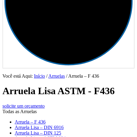
Você está Aqui:
Início
/
Arruelas
/
Arruela – F 436
Arruela Lisa ASTM - F436
solicite um orçamento
Todas as Arruelas
Arruela – F 436
Arruela Lisa – DIN 6916
Arruela Lisa – DIN 125