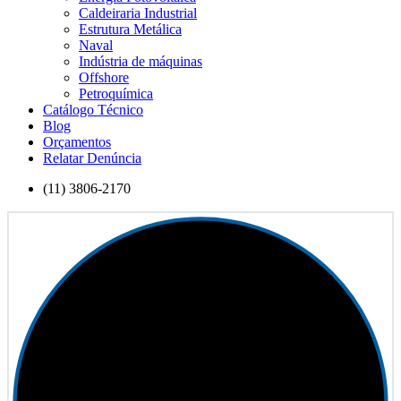
Caldeiraria Industrial
Estrutura Metálica
Naval
Indústria de máquinas
Offshore
Petroquímica
Catálogo Técnico
Blog
Orçamentos
Relatar Denúncia
(11) 3806-2170