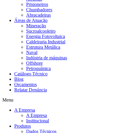
Prisioneiros
Chumbadores
Abraçadeiras
Áreas de Atuação
Mineração
Sucroalcooleiro
Energia Fotovoltaica
Caldeiraria Industrial
Estrutura Metálica
Naval
Indústria de máquinas
Offshore
Petroquímica
Catálogo Técnico
Blog
Orçamentos
Relatar Denúncia
Menu
A Empresa
A Empresa
Institucional
Produtos
Dados Técnicos