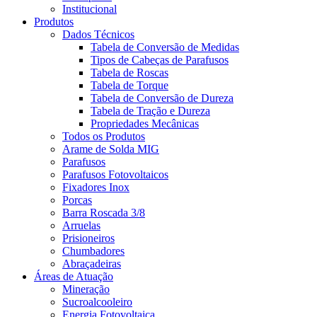
Institucional
Produtos
Dados Técnicos
Tabela de Conversão de Medidas
Tipos de Cabeças de Parafusos
Tabela de Roscas
Tabela de Torque
Tabela de Conversão de Dureza
Tabela de Tração e Dureza
Propriedades Mecânicas
Todos os Produtos
Arame de Solda MIG
Parafusos
Parafusos Fotovoltaicos
Fixadores Inox
Porcas
Barra Roscada 3/8
Arruelas
Prisioneiros
Chumbadores
Abraçadeiras
Áreas de Atuação
Mineração
Sucroalcooleiro
Energia Fotovoltaica