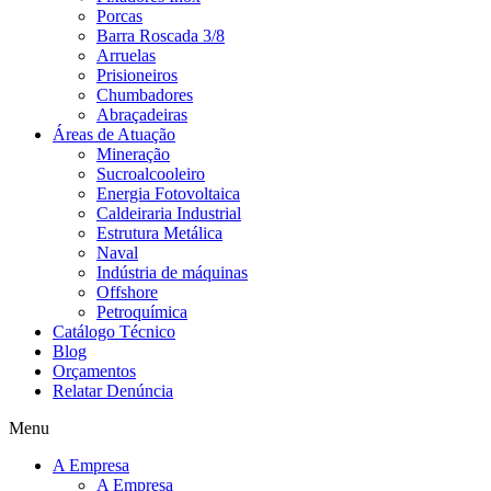
Porcas
Barra Roscada 3/8
Arruelas
Prisioneiros
Chumbadores
Abraçadeiras
Áreas de Atuação
Mineração
Sucroalcooleiro
Energia Fotovoltaica
Caldeiraria Industrial
Estrutura Metálica
Naval
Indústria de máquinas
Offshore
Petroquímica
Catálogo Técnico
Blog
Orçamentos
Relatar Denúncia
Menu
A Empresa
A Empresa