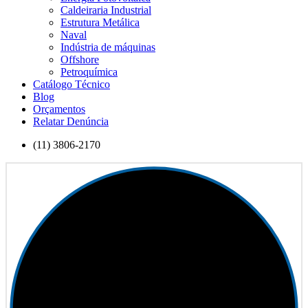
Caldeiraria Industrial
Estrutura Metálica
Naval
Indústria de máquinas
Offshore
Petroquímica
Catálogo Técnico
Blog
Orçamentos
Relatar Denúncia
(11) 3806-2170