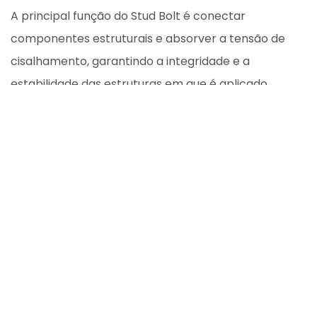
A principal função do Stud Bolt é conectar
componentes estruturais e absorver a tensão de
cisalhamento, garantindo a integridade e a
estabilidade das estruturas em que é aplicado.
O Stud Bolt é visível em estruturas
concluídas?
Geralmente, o fixador não é visível em estruturas
concluídas. Ele é um componente estrutural que fica
embutido dentro da construção, desempenhando
seu papel de forma oculta, mas essencial para a
segurança da estrutura.