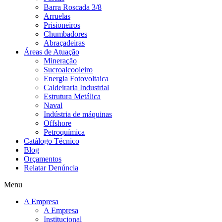
Barra Roscada 3/8
Arruelas
Prisioneiros
Chumbadores
Abraçadeiras
Áreas de Atuação
Mineração
Sucroalcooleiro
Energia Fotovoltaica
Caldeiraria Industrial
Estrutura Metálica
Naval
Indústria de máquinas
Offshore
Petroquímica
Catálogo Técnico
Blog
Orçamentos
Relatar Denúncia
Menu
A Empresa
A Empresa
Institucional