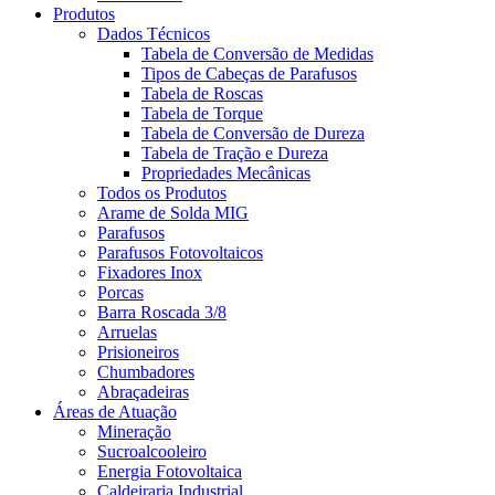
Produtos
Dados Técnicos
Tabela de Conversão de Medidas
Tipos de Cabeças de Parafusos
Tabela de Roscas
Tabela de Torque
Tabela de Conversão de Dureza
Tabela de Tração e Dureza
Propriedades Mecânicas
Todos os Produtos
Arame de Solda MIG
Parafusos
Parafusos Fotovoltaicos
Fixadores Inox
Porcas
Barra Roscada 3/8
Arruelas
Prisioneiros
Chumbadores
Abraçadeiras
Áreas de Atuação
Mineração
Sucroalcooleiro
Energia Fotovoltaica
Caldeiraria Industrial