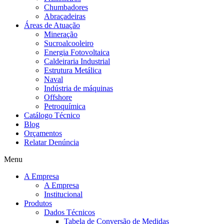
Chumbadores
Abraçadeiras
Áreas de Atuação
Mineração
Sucroalcooleiro
Energia Fotovoltaica
Caldeiraria Industrial
Estrutura Metálica
Naval
Indústria de máquinas
Offshore
Petroquímica
Catálogo Técnico
Blog
Orçamentos
Relatar Denúncia
Menu
A Empresa
A Empresa
Institucional
Produtos
Dados Técnicos
Tabela de Conversão de Medidas