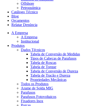
Offshore
Petroquímica
Catálogo Técnico
Blog
Orçamentos
Relatar Denúncia
A Empresa
A Empresa
Institucional
Produtos
Dados Técnicos
Tabela de Conversão de Medidas
Tipos de Cabeças de Parafusos
Tabela de Roscas
Tabela de Torque
Tabela de Conversão de Dureza
Tabela de Tração e Dureza
Propriedades Mecânicas
Todos os Produtos
Arame de Solda MIG
Parafusos
Parafusos Fotovoltaicos
Fixadores Inox
Porcas