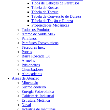
Tipos de Cabeças de Parafusos
Tabela de Roscas
Tabela de Torque
Tabela de Conversão de Dureza
Tabela de Tração e Dureza
Propriedades Mecânicas
Todos os Produtos
Arame de Solda MIG
Parafusos
Parafusos Fotovoltaicos
Fixadores Inox
Porcas
Barra Roscada 3/8
Arruelas
Prisioneiros
Chumbadores
Abraçadeiras
Áreas de Atuação
Mineração
Sucroalcooleiro
Energia Fotovoltaica
Caldeiraria Industrial
Estrutura Metálica
Naval
Indústria de máquinas