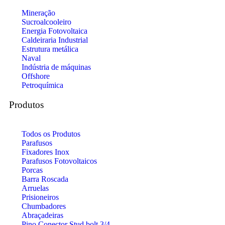
Mineração
Sucroalcooleiro
Energia Fotovoltaica
Caldeiraria Industrial
Estrutura metálica
Naval
Indústria de máquinas
Offshore
Petroquímica
Produtos
Todos os Produtos
Parafusos
Fixadores Inox
Parafusos Fotovoltaicos
Porcas
Barra Roscada
Arruelas
Prisioneiros
Chumbadores
Abraçadeiras
Pino Conector Stud bolt 3/4