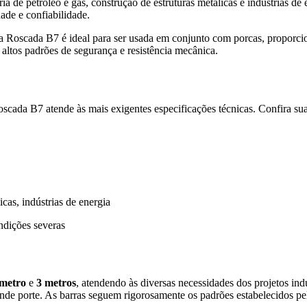
a de petróleo e gás, construção de estruturas metálicas e indústrias de
ade e confiabilidade.
Roscada B7 é ideal para ser usada em conjunto com porcas, proporcion
 altos padrões de segurança e resistência mecânica.
oscada B7 atende às mais exigentes especificações técnicas. Confira suas
icas, indústrias de energia
ondições severas
 metro
e
3 metros
, atendendo às diversas necessidades dos projetos indu
ande porte. As barras seguem rigorosamente os padrões estabelecidos