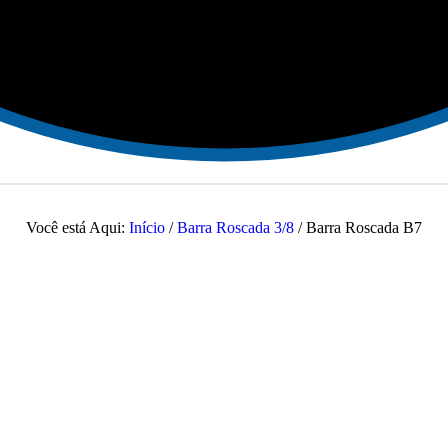
Você está Aqui:
Início
/
Barra Roscada 3/8
/
Barra Roscada B7