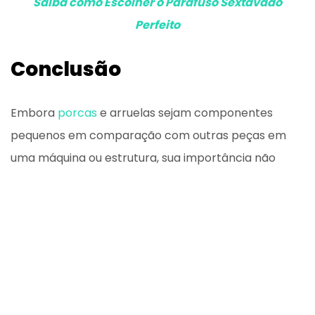
Saiba como Escolher o Parafuso Sextavado
Perfeito
Conclusão
Embora
porcas
e arruelas sejam componentes
pequenos em comparação com outras peças em
uma máquina ou estrutura, sua importância não
pode ser subestimada. Esses pequenos dispositivos
desempenham um papel crucial na segurança,
durabilidade e eficiência dos sistemas industriais. Ao
entender a função vital das porcas e
arruelas
e ao
investir em produtos de alta qualidade, as indústrias
podem garantir operações suaves e confiáveis,