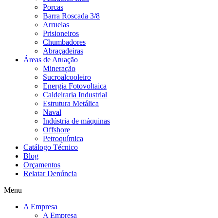
Porcas
Barra Roscada 3/8
Arruelas
Prisioneiros
Chumbadores
Abraçadeiras
Áreas de Atuação
Mineração
Sucroalcooleiro
Energia Fotovoltaica
Caldeiraria Industrial
Estrutura Metálica
Naval
Indústria de máquinas
Offshore
Petroquímica
Catálogo Técnico
Blog
Orçamentos
Relatar Denúncia
Menu
A Empresa
A Empresa