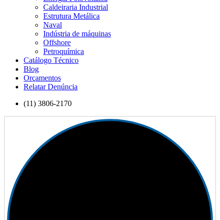
Caldeiraria Industrial
Estrutura Metálica
Naval
Indústria de máquinas
Offshore
Petroquímica
Catálogo Técnico
Blog
Orçamentos
Relatar Denúncia
(11) 3806-2170