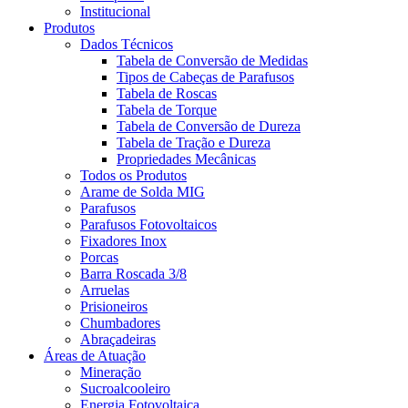
Institucional
Produtos
Dados Técnicos
Tabela de Conversão de Medidas
Tipos de Cabeças de Parafusos
Tabela de Roscas
Tabela de Torque
Tabela de Conversão de Dureza
Tabela de Tração e Dureza
Propriedades Mecânicas
Todos os Produtos
Arame de Solda MIG
Parafusos
Parafusos Fotovoltaicos
Fixadores Inox
Porcas
Barra Roscada 3/8
Arruelas
Prisioneiros
Chumbadores
Abraçadeiras
Áreas de Atuação
Mineração
Sucroalcooleiro
Energia Fotovoltaica