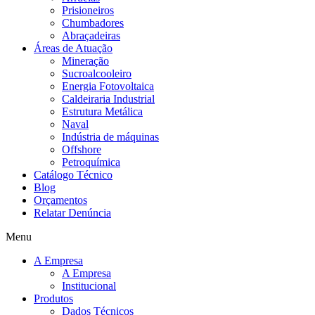
Prisioneiros
Chumbadores
Abraçadeiras
Áreas de Atuação
Mineração
Sucroalcooleiro
Energia Fotovoltaica
Caldeiraria Industrial
Estrutura Metálica
Naval
Indústria de máquinas
Offshore
Petroquímica
Catálogo Técnico
Blog
Orçamentos
Relatar Denúncia
Menu
A Empresa
A Empresa
Institucional
Produtos
Dados Técnicos