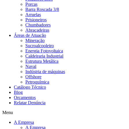
Porcas
Barra Roscada 3/8
Arruelas
Prisioneiros
Chumbadores
Abraçadeiras
Áreas de Atuação
Mineração
Sucroalcooleiro
Energia Fotovoltaica
Caldeiraria Industrial
Estrutura Metálica
Naval
Indústria de máquinas
Offshore
Petroquímica
Catálogo Técnico
Blog
Orçamentos
Relatar Denúncia
Menu
A Empresa
A Empresa