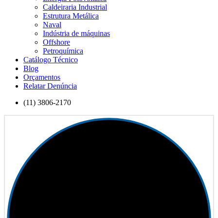
Caldeiraria Industrial
Estrutura Metálica
Naval
Indústria de máquinas
Offshore
Petroquímica
Catálogo Técnico
Blog
Orçamentos
Relatar Denúncia
(11) 3806-2170