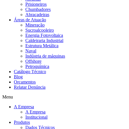
Prisioneiros
Chumbadores
Abraçadeiras
Áreas de Atuação
Mineração
Sucroalcooleiro
Energia Fotovoltaica
Caldeiraria Industrial
Estrutura Metálica
Naval
Indústria de máquinas
Offshore
Petroquímica
Catálogo Técnico
Blog
Orçamentos
Relatar Denúncia
Menu
A Empresa
A Empresa
Institucional
Produtos
Dados Técnicos