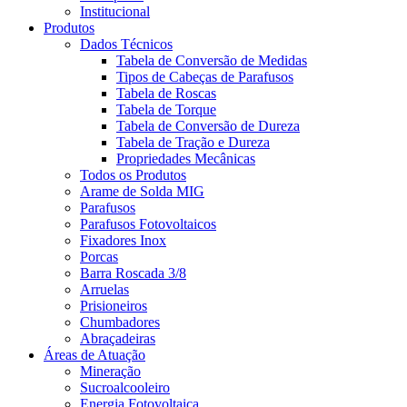
Institucional
Produtos
Dados Técnicos
Tabela de Conversão de Medidas
Tipos de Cabeças de Parafusos
Tabela de Roscas
Tabela de Torque
Tabela de Conversão de Dureza
Tabela de Tração e Dureza
Propriedades Mecânicas
Todos os Produtos
Arame de Solda MIG
Parafusos
Parafusos Fotovoltaicos
Fixadores Inox
Porcas
Barra Roscada 3/8
Arruelas
Prisioneiros
Chumbadores
Abraçadeiras
Áreas de Atuação
Mineração
Sucroalcooleiro
Energia Fotovoltaica