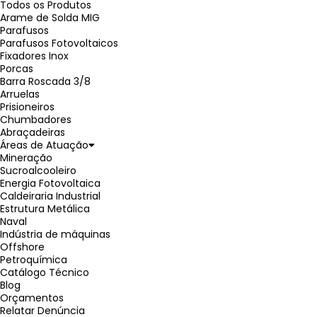
Todos os Produtos
Arame de Solda MIG
Parafusos
Parafusos Fotovoltaicos
Fixadores Inox
Porcas
Barra Roscada 3/8
Arruelas
Prisioneiros
Chumbadores
Abraçadeiras
Áreas de Atuação
Mineração
Sucroalcooleiro
Energia Fotovoltaica
Caldeiraria Industrial
Estrutura Metálica
Naval
Indústria de máquinas
Offshore
Petroquímica
Catálogo Técnico
Blog
Orçamentos
Relatar Denúncia