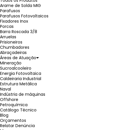
Todos os Produtos
Arame de Solda MIG
Parafusos
Parafusos Fotovoltaicos
Fixadores Inox
Porcas
Barra Roscada 3/8
Arruelas
Prisioneiros
Chumbadores
Abraçadeiras
Áreas de Atuação
Mineração
Sucroalcooleiro
Energia Fotovoltaica
Caldeiraria Industrial
Estrutura Metálica
Naval
Indústria de máquinas
Offshore
Petroquímica
Catálogo Técnico
Blog
Orçamentos
Relatar Denúncia