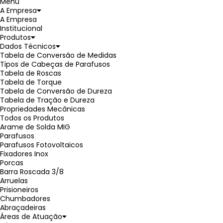
Menu
A Empresa
A Empresa
Institucional
Produtos
Dados Técnicos
Tabela de Conversão de Medidas
Tipos de Cabeças de Parafusos
Tabela de Roscas
Tabela de Torque
Tabela de Conversão de Dureza
Tabela de Tração e Dureza
Propriedades Mecânicas
Todos os Produtos
Arame de Solda MIG
Parafusos
Parafusos Fotovoltaicos
Fixadores Inox
Porcas
Barra Roscada 3/8
Arruelas
Prisioneiros
Chumbadores
Abraçadeiras
Áreas de Atuação