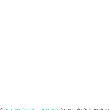
O
parafuso francês sem porca
é uma solução inovadora