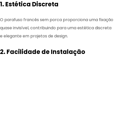
1. Estética Discreta
O parafuso francês sem porca proporciona uma fixação
quase invisível, contribuindo para uma estética discreta
e elegante em projetos de design.
2. Facilidade de Instalação
A rosca contínua dos parafusos franceses permite uma
instalação rápida e eficiente, economizando tempo e
esforço.
3. Segurança na Fixação