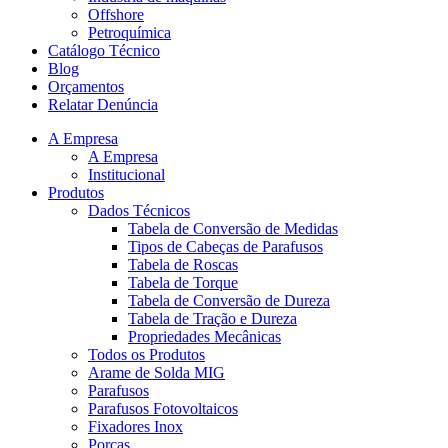
Offshore
Petroquímica
Catálogo Técnico
Blog
Orçamentos
Relatar Denúncia
A Empresa
A Empresa
Institucional
Produtos
Dados Técnicos
Tabela de Conversão de Medidas
Tipos de Cabeças de Parafusos
Tabela de Roscas
Tabela de Torque
Tabela de Conversão de Dureza
Tabela de Tração e Dureza
Propriedades Mecânicas
Todos os Produtos
Arame de Solda MIG
Parafusos
Parafusos Fotovoltaicos
Fixadores Inox
Porcas