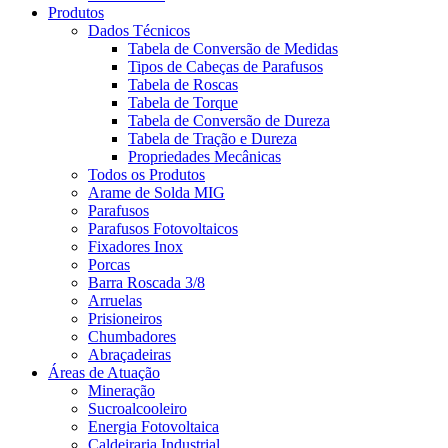
Produtos
Dados Técnicos
Tabela de Conversão de Medidas
Tipos de Cabeças de Parafusos
Tabela de Roscas
Tabela de Torque
Tabela de Conversão de Dureza
Tabela de Tração e Dureza
Propriedades Mecânicas
Todos os Produtos
Arame de Solda MIG
Parafusos
Parafusos Fotovoltaicos
Fixadores Inox
Porcas
Barra Roscada 3/8
Arruelas
Prisioneiros
Chumbadores
Abraçadeiras
Áreas de Atuação
Mineração
Sucroalcooleiro
Energia Fotovoltaica
Caldeiraria Industrial