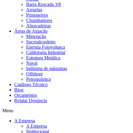
Barra Roscada 3/8
Arruelas
Prisioneiros
Chumbadores
Abraçadeiras
Áreas de Atuação
Mineração
Sucroalcooleiro
Energia Fotovoltaica
Caldeiraria Industrial
Estrutura Metálica
Naval
Indústria de máquinas
Offshore
Petroquímica
Catálogo Técnico
Blog
Orçamentos
Relatar Denúncia
Menu
A Empresa
A Empresa
Institucional