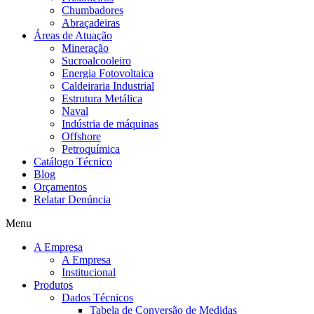
Chumbadores
Abraçadeiras
Áreas de Atuação
Mineração
Sucroalcooleiro
Energia Fotovoltaica
Caldeiraria Industrial
Estrutura Metálica
Naval
Indústria de máquinas
Offshore
Petroquímica
Catálogo Técnico
Blog
Orçamentos
Relatar Denúncia
Menu
A Empresa
A Empresa
Institucional
Produtos
Dados Técnicos
Tabela de Conversão de Medidas