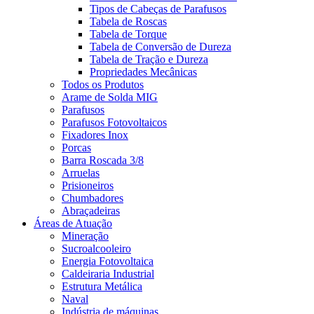
Tipos de Cabeças de Parafusos
Tabela de Roscas
Tabela de Torque
Tabela de Conversão de Dureza
Tabela de Tração e Dureza
Propriedades Mecânicas
Todos os Produtos
Arame de Solda MIG
Parafusos
Parafusos Fotovoltaicos
Fixadores Inox
Porcas
Barra Roscada 3/8
Arruelas
Prisioneiros
Chumbadores
Abraçadeiras
Áreas de Atuação
Mineração
Sucroalcooleiro
Energia Fotovoltaica
Caldeiraria Industrial
Estrutura Metálica
Naval
Indústria de máquinas