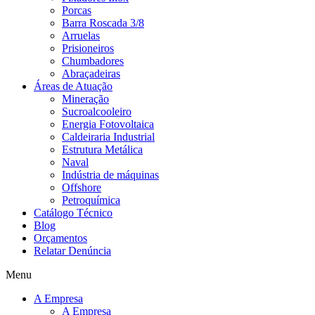
Porcas
Barra Roscada 3/8
Arruelas
Prisioneiros
Chumbadores
Abraçadeiras
Áreas de Atuação
Mineração
Sucroalcooleiro
Energia Fotovoltaica
Caldeiraria Industrial
Estrutura Metálica
Naval
Indústria de máquinas
Offshore
Petroquímica
Catálogo Técnico
Blog
Orçamentos
Relatar Denúncia
Menu
A Empresa
A Empresa