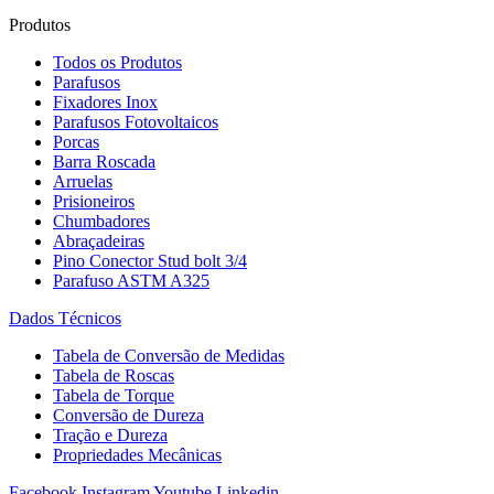
Produtos
Todos os Produtos
Parafusos
Fixadores Inox
Parafusos Fotovoltaicos
Porcas
Barra Roscada
Arruelas
Prisioneiros
Chumbadores
Abraçadeiras
Pino Conector Stud bolt 3/4
Parafuso ASTM A325
Dados Técnicos
Tabela de Conversão de Medidas
Tabela de Roscas
Tabela de Torque
Conversão de Dureza
Tração e Dureza
Propriedades Mecânicas
Facebook
Instagram
Youtube
Linkedin