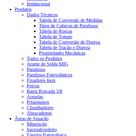
Institucional
Produtos
Dados Técnicos
Tabela de Conversão de Medidas
Tipos de Cabeças de Parafusos
Tabela de Roscas
Tabela de Torque
Tabela de Conversão de Dureza
Tabela de Tração e Dureza
Propriedades Mecânicas
Todos os Produtos
Arame de Solda MIG
Parafusos
Parafusos Fotovoltaicos
Fixadores Inox
Porcas
Barra Roscada 3/8
Arruelas
Prisioneiros
Chumbadores
Abraçadeiras
Áreas de Atuação
Mineração
Sucroalcooleiro
Energia Fotovoltaica