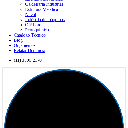
Caldeiraria Industrial
Estrutura Metálica
Naval
Indústria de máquinas
Offshore
Petroquímica
Catálogo Técnico
Blog
Orçamentos
Relatar Denúncia
(11) 3806-2170