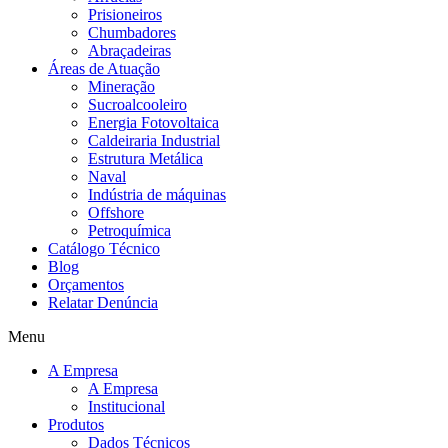
Prisioneiros
Chumbadores
Abraçadeiras
Áreas de Atuação
Mineração
Sucroalcooleiro
Energia Fotovoltaica
Caldeiraria Industrial
Estrutura Metálica
Naval
Indústria de máquinas
Offshore
Petroquímica
Catálogo Técnico
Blog
Orçamentos
Relatar Denúncia
Menu
A Empresa
A Empresa
Institucional
Produtos
Dados Técnicos