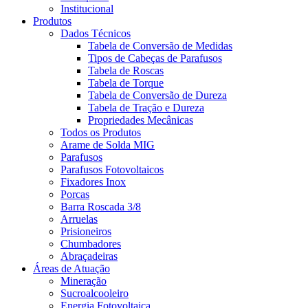
Institucional
Produtos
Dados Técnicos
Tabela de Conversão de Medidas
Tipos de Cabeças de Parafusos
Tabela de Roscas
Tabela de Torque
Tabela de Conversão de Dureza
Tabela de Tração e Dureza
Propriedades Mecânicas
Todos os Produtos
Arame de Solda MIG
Parafusos
Parafusos Fotovoltaicos
Fixadores Inox
Porcas
Barra Roscada 3/8
Arruelas
Prisioneiros
Chumbadores
Abraçadeiras
Áreas de Atuação
Mineração
Sucroalcooleiro
Energia Fotovoltaica