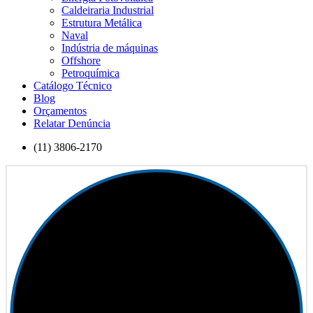
Caldeiraria Industrial
Estrutura Metálica
Naval
Indústria de máquinas
Offshore
Petroquímica
Catálogo Técnico
Blog
Orçamentos
Relatar Denúncia
(11) 3806-2170