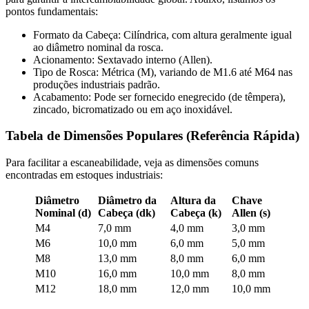
pontos fundamentais:
Formato da Cabeça: Cilíndrica, com altura geralmente igual
ao diâmetro nominal da rosca.
Acionamento: Sextavado interno (Allen).
Tipo de Rosca: Métrica (M), variando de M1.6 até M64 nas
produções industriais padrão.
Acabamento: Pode ser fornecido enegrecido (de têmpera),
zincado, bicromatizado ou em aço inoxidável.
Tabela de Dimensões Populares (Referência Rápida)
Para facilitar a escaneabilidade, veja as dimensões comuns
encontradas em estoques industriais:
Diâmetro
Diâmetro da
Altura da
Chave
Nominal (d)
Cabeça (dk)
Cabeça (k)
Allen (s)
M4
7,0 mm
4,0 mm
3,0 mm
M6
10,0 mm
6,0 mm
5,0 mm
M8
13,0 mm
8,0 mm
6,0 mm
M10
16,0 mm
10,0 mm
8,0 mm
M12
18,0 mm
12,0 mm
10,0 mm