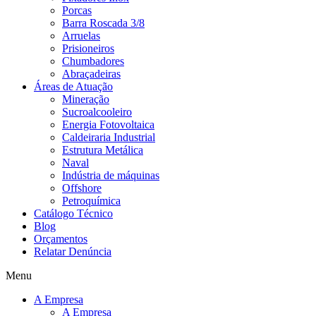
Porcas
Barra Roscada 3/8
Arruelas
Prisioneiros
Chumbadores
Abraçadeiras
Áreas de Atuação
Mineração
Sucroalcooleiro
Energia Fotovoltaica
Caldeiraria Industrial
Estrutura Metálica
Naval
Indústria de máquinas
Offshore
Petroquímica
Catálogo Técnico
Blog
Orçamentos
Relatar Denúncia
Menu
A Empresa
A Empresa