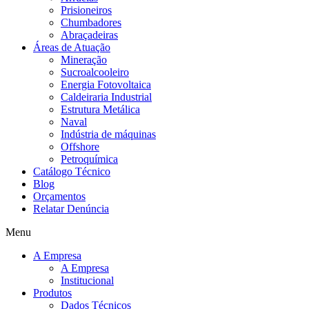
Prisioneiros
Chumbadores
Abraçadeiras
Áreas de Atuação
Mineração
Sucroalcooleiro
Energia Fotovoltaica
Caldeiraria Industrial
Estrutura Metálica
Naval
Indústria de máquinas
Offshore
Petroquímica
Catálogo Técnico
Blog
Orçamentos
Relatar Denúncia
Menu
A Empresa
A Empresa
Institucional
Produtos
Dados Técnicos