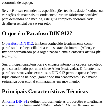
economia de espaço.
Se você busca entender as especificações técnicas deste fixador, suas
variações de materiais ou onde encontrar um fabricante confiável
para demandas sob medida, este guia completo abordará cada
detalhe essencial para o seu setor.
O que é o Parafuso DIN 912?
O
parafuso DIN 912
, também conhecido tecnicamente como
parafuso de cabeça cilíndrica com sextavado interno (Allen), é um
fixador normatizado pela organização alemã
Deutsches Institut für
Normung
.
Sua principal característica é o encaixe interno na cabeça, projetado
para ser acionado por uma chave Allen (sextavada). Diferente dos
parafusos sextavados externos, o DIN 912 permite que a cabeça
fique embutida na peça, garantindo um acabamento liso e maior
segurança operacional em máquinas em movimento.
Principais Características Técnicas
A
norma DIN 91
2 define rigorosamente as proporções e tolerâncias
para garantir a intercambiabilidade global. Abaixo, listamos os