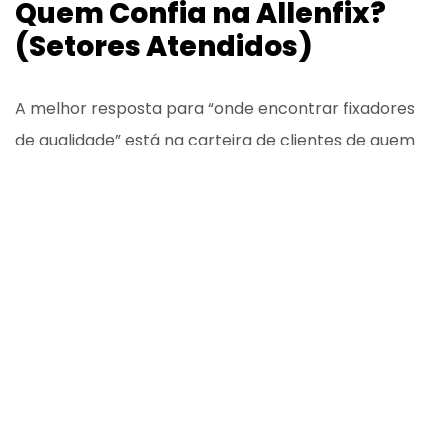
Quem Confia na Allenfix?
(Setores Atendidos)
A melhor resposta para “onde encontrar fixadores
de qualidade” está na carteira de clientes de quem
fornece. A Allenfix atende setores onde a falha não é
uma opção:
Indústria Automotiva e Agrícola: Exigência máxima em
resistência à fadiga e vibração.
Construção Civil e Estruturas Metálicas: Fixadores
estruturais que sustentam grandes obras.
Óleo e Gás (Offshore/Onshore): Onde a resistência à
corrosão severa é vital.
Indústria Eletroeletrônica: Precisão milimétrica para
componentes menores.