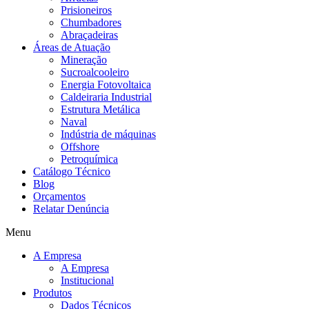
Prisioneiros
Chumbadores
Abraçadeiras
Áreas de Atuação
Mineração
Sucroalcooleiro
Energia Fotovoltaica
Caldeiraria Industrial
Estrutura Metálica
Naval
Indústria de máquinas
Offshore
Petroquímica
Catálogo Técnico
Blog
Orçamentos
Relatar Denúncia
Menu
A Empresa
A Empresa
Institucional
Produtos
Dados Técnicos