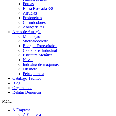
Porcas
Barra Roscada 3/8
Arruelas
Prisioneiros
Chumbadores
Abraçadeiras
Áreas de Atuação
Mineração
Sucroalcooleiro
Energia Fotovoltaica
Caldeiraria Industrial
Estrutura Metálica
Naval
Indústria de máquinas
Offshore
Petroquímica
Catálogo Técnico
Blog
Orçamentos
Relatar Denúncia
Menu
A Empresa
A Empresa