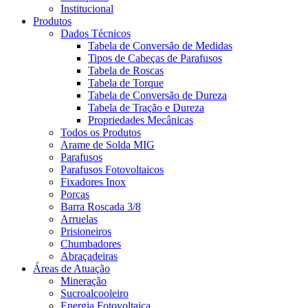
Institucional
Produtos
Dados Técnicos
Tabela de Conversão de Medidas
Tipos de Cabeças de Parafusos
Tabela de Roscas
Tabela de Torque
Tabela de Conversão de Dureza
Tabela de Tração e Dureza
Propriedades Mecânicas
Todos os Produtos
Arame de Solda MIG
Parafusos
Parafusos Fotovoltaicos
Fixadores Inox
Porcas
Barra Roscada 3/8
Arruelas
Prisioneiros
Chumbadores
Abraçadeiras
Áreas de Atuação
Mineração
Sucroalcooleiro
Energia Fotovoltaica