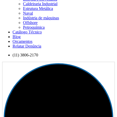
Caldeiraria Industrial
Estrutura Metálica
Naval
Indústria de máquinas
Offshore
Petroquímica
Catálogo Técnico
Blog
Orçamentos
Relatar Denúncia
(11) 3806-2170