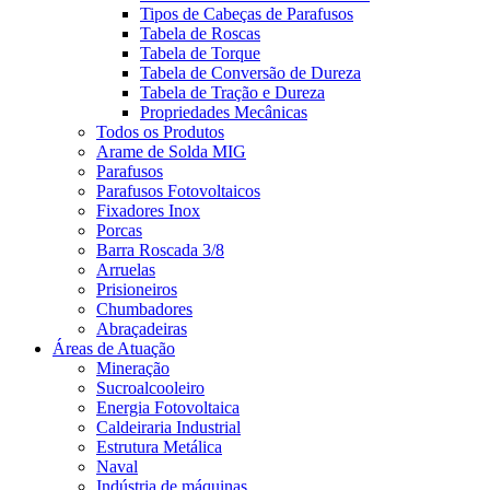
Tipos de Cabeças de Parafusos
Tabela de Roscas
Tabela de Torque
Tabela de Conversão de Dureza
Tabela de Tração e Dureza
Propriedades Mecânicas
Todos os Produtos
Arame de Solda MIG
Parafusos
Parafusos Fotovoltaicos
Fixadores Inox
Porcas
Barra Roscada 3/8
Arruelas
Prisioneiros
Chumbadores
Abraçadeiras
Áreas de Atuação
Mineração
Sucroalcooleiro
Energia Fotovoltaica
Caldeiraria Industrial
Estrutura Metálica
Naval
Indústria de máquinas