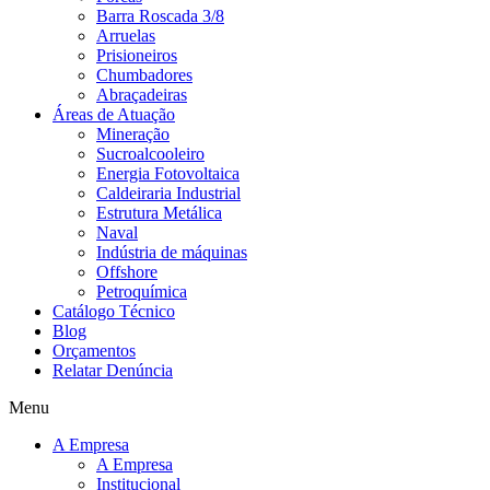
Barra Roscada 3/8
Arruelas
Prisioneiros
Chumbadores
Abraçadeiras
Áreas de Atuação
Mineração
Sucroalcooleiro
Energia Fotovoltaica
Caldeiraria Industrial
Estrutura Metálica
Naval
Indústria de máquinas
Offshore
Petroquímica
Catálogo Técnico
Blog
Orçamentos
Relatar Denúncia
Menu
A Empresa
A Empresa
Institucional