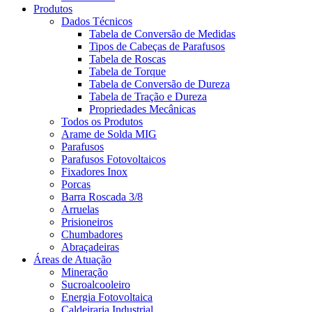
Produtos
Dados Técnicos
Tabela de Conversão de Medidas
Tipos de Cabeças de Parafusos
Tabela de Roscas
Tabela de Torque
Tabela de Conversão de Dureza
Tabela de Tração e Dureza
Propriedades Mecânicas
Todos os Produtos
Arame de Solda MIG
Parafusos
Parafusos Fotovoltaicos
Fixadores Inox
Porcas
Barra Roscada 3/8
Arruelas
Prisioneiros
Chumbadores
Abraçadeiras
Áreas de Atuação
Mineração
Sucroalcooleiro
Energia Fotovoltaica
Caldeiraria Industrial