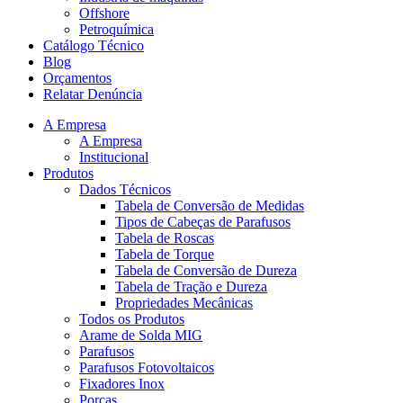
Offshore
Petroquímica
Catálogo Técnico
Blog
Orçamentos
Relatar Denúncia
A Empresa
A Empresa
Institucional
Produtos
Dados Técnicos
Tabela de Conversão de Medidas
Tipos de Cabeças de Parafusos
Tabela de Roscas
Tabela de Torque
Tabela de Conversão de Dureza
Tabela de Tração e Dureza
Propriedades Mecânicas
Todos os Produtos
Arame de Solda MIG
Parafusos
Parafusos Fotovoltaicos
Fixadores Inox
Porcas