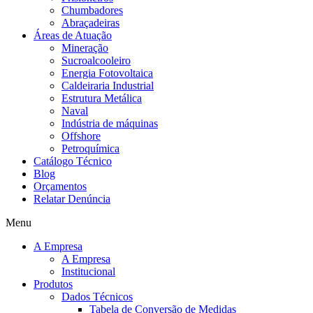
Chumbadores
Abraçadeiras
Áreas de Atuação
Mineração
Sucroalcooleiro
Energia Fotovoltaica
Caldeiraria Industrial
Estrutura Metálica
Naval
Indústria de máquinas
Offshore
Petroquímica
Catálogo Técnico
Blog
Orçamentos
Relatar Denúncia
Menu
A Empresa
A Empresa
Institucional
Produtos
Dados Técnicos
Tabela de Conversão de Medidas