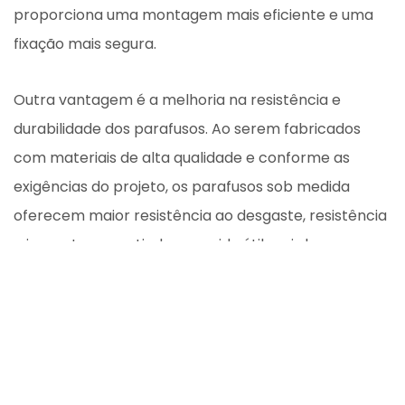
proporciona uma montagem mais eficiente e uma
fixação mais segura.
Outra vantagem é a melhoria na resistência e
durabilidade dos parafusos. Ao serem fabricados
com materiais de alta qualidade e conforme as
exigências do projeto, os parafusos sob medida
oferecem maior resistência ao desgaste, resistência
e impacto, garantindo uma vida útil mais longa e
confiável.
A personalização dos parafusos também permite
atender a requisitos específicos de cada indústria,
como normas técnicas e regulamentações. Isso é