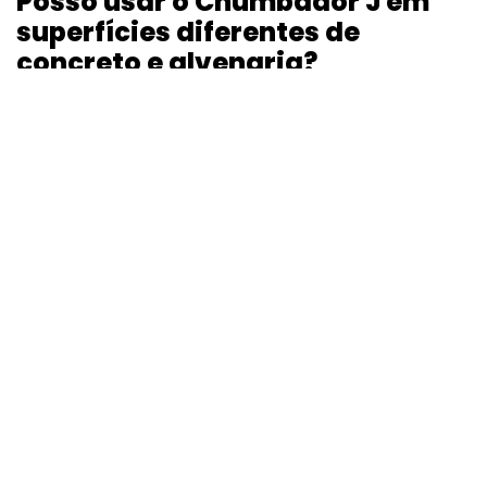
Posso usar o Chumbador J em
superfícies diferentes de
concreto e alvenaria?
O Chumbador J é projetado especificamente para
fixações em concreto e alvenaria, onde seu formato
e funcionamento são mais eficazes.
Há alguma restrição de
temperatura para a aplicação
do Chumbador J?
Em geral, o Chumbador J é adequado para uma
ampla faixa de temperaturas, mas é recomendável
verificar as especificações do fabricante para