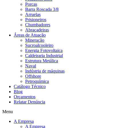
Porcas
Barra Roscada 3/8
Arruelas
Prisioneiros
Chumbadores
Abraçadeiras
Áreas de Atuação
Mineração
Sucroalcooleiro
Energia Fotovoltaica
Caldeiraria Industrial
Estrutura Metálica
Naval
Indústria de máquinas
Offshore
Petroquímica
Catálogo Técnico
Blog
Orçamentos
Relatar Denúncia
Menu
A Empresa
A Empresa