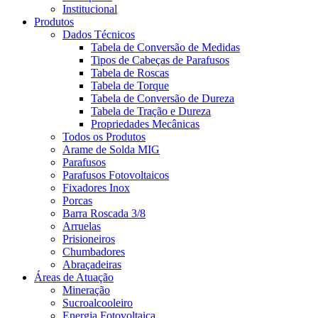
Institucional
Produtos
Dados Técnicos
Tabela de Conversão de Medidas
Tipos de Cabeças de Parafusos
Tabela de Roscas
Tabela de Torque
Tabela de Conversão de Dureza
Tabela de Tração e Dureza
Propriedades Mecânicas
Todos os Produtos
Arame de Solda MIG
Parafusos
Parafusos Fotovoltaicos
Fixadores Inox
Porcas
Barra Roscada 3/8
Arruelas
Prisioneiros
Chumbadores
Abraçadeiras
Áreas de Atuação
Mineração
Sucroalcooleiro
Energia Fotovoltaica