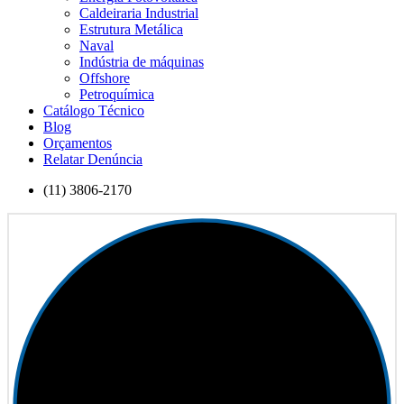
Caldeiraria Industrial
Estrutura Metálica
Naval
Indústria de máquinas
Offshore
Petroquímica
Catálogo Técnico
Blog
Orçamentos
Relatar Denúncia
(11) 3806-2170