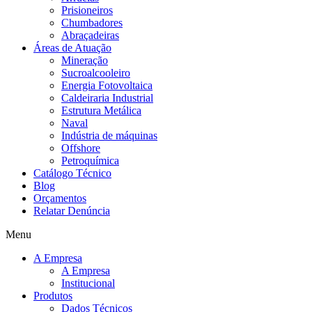
Prisioneiros
Chumbadores
Abraçadeiras
Áreas de Atuação
Mineração
Sucroalcooleiro
Energia Fotovoltaica
Caldeiraria Industrial
Estrutura Metálica
Naval
Indústria de máquinas
Offshore
Petroquímica
Catálogo Técnico
Blog
Orçamentos
Relatar Denúncia
Menu
A Empresa
A Empresa
Institucional
Produtos
Dados Técnicos