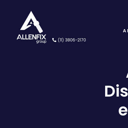
A
(11) 3806-2170
Di
e