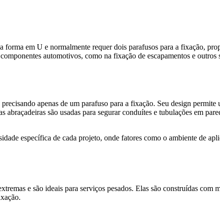
 sua forma em U e normalmente requer dois parafusos para a fixação, p
componentes automotivos, como na fixação de escapamentos e outros sis
, precisando apenas de um parafuso para a fixação. Seu design permite u
 estas abraçadeiras são usadas para segurar conduítes e tubulações em pa
sidade específica de cada projeto, onde fatores como o ambiente de apl
tremas e são ideais para serviços pesados. Elas são construídas com mat
ixação.