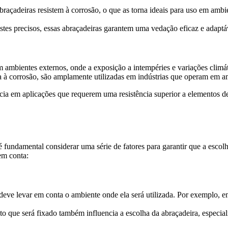
abraçadeiras resistem à corrosão, o que as torna ideais para uso em amb
es precisos, essas abraçadeiras garantem uma vedação eficaz e adaptáv
em ambientes externos, onde a exposição a intempéries e variações climá
cia à corrosão, são amplamente utilizadas em indústrias que operam em a
iência em aplicações que requerem uma resistência superior a elementos 
é fundamental considerar uma série de fatores para garantir que a escolh
em conta:
 deve levar em conta o ambiente onde ela será utilizada. Por exemplo, 
eto que será fixado também influencia a escolha da abraçadeira, especia