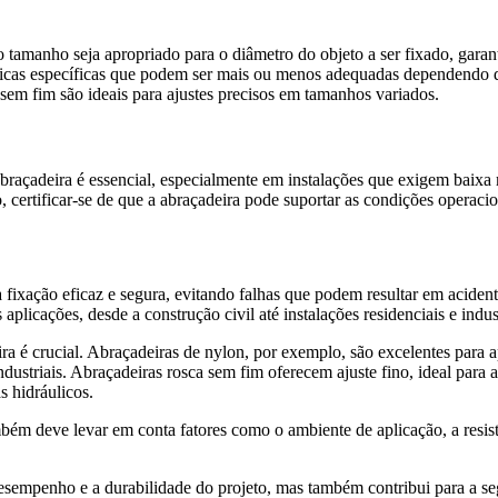
jo tamanho seja apropriado para o diâmetro do objeto a ser fixado, gara
ísticas específicas que podem ser mais ou menos adequadas dependendo 
 sem fim são ideais para ajustes precisos em tamanhos variados.
 abraçadeira é essencial, especialmente em instalações que exigem baix
 certificar-se de que a abraçadeira pode suportar as condições operacion
 fixação eficaz e segura, evitando falhas que podem resultar em aciden
icações, desde a construção civil até instalações residenciais e indust
eira é crucial. Abraçadeiras de nylon, por exemplo, são excelentes para
ustriais. Abraçadeiras rosca sem fim oferecem ajuste fino, ideal para 
s hidráulicos.
mbém deve levar em conta fatores como o ambiente de aplicação, a resistê
 desempenho e a durabilidade do projeto, mas também contribui para a 